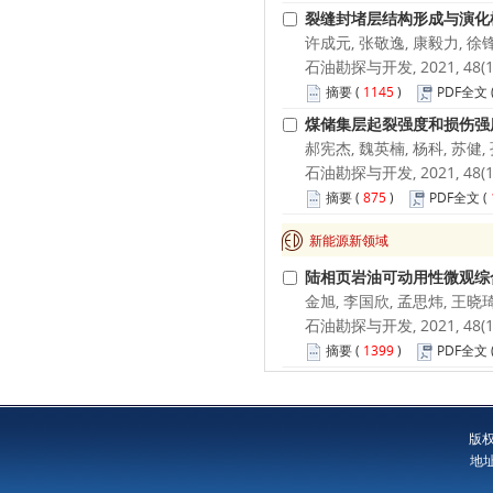
裂缝封堵层结构形成与演化
许成元, 张敬逸, 康毅力, 徐锋
石油勘探与开发, 2021, 48(1):
摘要
(
1145
)
PDF全文
煤储集层起裂强度和损伤强
郝宪杰, 魏英楠, 杨科, 苏健,
石油勘探与开发, 2021, 48(1):
摘要
(
875
)
PDF全文
(
新能源新领域
陆相页岩油可动用性微观综
金旭, 李国欣, 孟思炜, 王晓琦
石油勘探与开发, 2021, 48(1):
摘要
(
1399
)
PDF全文
版
地