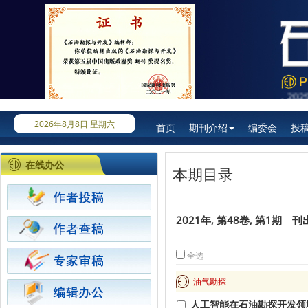
《石油勘探与开发》被SCI、Ei双收录，202
2026年8月8日 星期六
首页
期刊介绍
编委会
投
在线办公
本期目录
2021年, 第48卷, 第1期 刊
全选
油气勘探
人工智能在石油勘探开发领