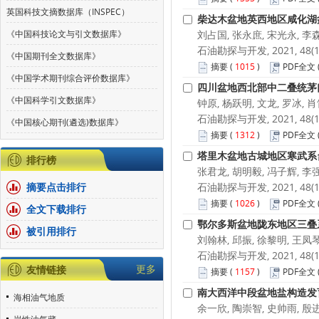
英国科技文摘数据库（INSPEC）
柴达木盆地英西地区咸化湖
《中国科技论文与引文数据库》
刘占国, 张永庶, 宋光永, 李森
石油勘探与开发, 2021, 48(1):
《中国期刊全文数据库》
摘要
(
1015
)
PDF全文
《中国学术期刊综合评价数据库》
四川盆地西北部中二叠统茅
《中国科学引文数据库》
钟原, 杨跃明, 文龙, 罗冰, 
石油勘探与开发, 2021, 48(1):
《中国核心期刊(遴选)数据库》
摘要
(
1312
)
PDF全文
塔里木盆地古城地区寒武系
排行榜
张君龙, 胡明毅, 冯子辉, 李强
摘要点击排行
石油勘探与开发, 2021, 48(1):
摘要
(
1026
)
PDF全文
全文下载排行
鄂尔多斯盆地陇东地区三叠
被引用排行
刘翰林, 邱振, 徐黎明, 王凤琴
石油勘探与开发, 2021, 48(1):
更多
友情链接
摘要
(
1157
)
PDF全文
南大西洋中段盆地盐构造发
海相油气地质
余一欣, 陶崇智, 史帅雨, 殷