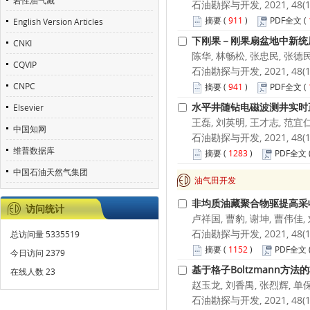
岩性油气藏
石油勘探与开发, 2021, 48(1):
摘要
(
911
)
PDF全文
(
English Version Articles
下刚果－刚果扇盆地中新统
CNKI
陈华, 林畅松, 张忠民, 张德民
CQVIP
石油勘探与开发, 2021, 48(1):
CNPC
摘要
(
941
)
PDF全文
(
水平井随钻电磁波测井实时
Elsevier
王磊, 刘英明, 王才志, 范宜
中国知网
石油勘探与开发, 2021, 48(1):
维普数据库
摘要
(
1283
)
PDF全文
中国石油天然气集团
油气田开发
非均质油藏聚合物驱提高采
访问统计
卢祥国, 曹豹, 谢坤, 曹伟佳,
石油勘探与开发, 2021, 48(1):
总访问量
5335519
摘要
(
1152
)
PDF全文
今日访问
2379
基于格子Boltzmann
在线人数
23
赵玉龙, 刘香禺, 张烈辉, 单
石油勘探与开发, 2021, 48(1):