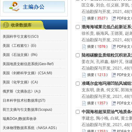
匡立春, 刘合, 任义丽, 罗凯,
石油勘探与开发, 2021, 48(1):
摘要
(
3527
)
PDF全文
收录数据库
渤海海域莱北低凸起新近系
徐长贵, 杨海风, 王德英, 赵
美国科学引文索引(SCI)
石油勘探与开发, 2021, 48(1):
美国《工程索引》(Ei)
摘要
(
1076
)
PDF全文
美国《石油文摘》(PA)
陆相碳酸盐质细粒沉积岩及
姜在兴, 孔祥鑫, 杨叶芃, 张
美国地质文献信息系统(Geo-Ref)
石油勘探与开发, 2021, 48(1):
美国《剑桥科学文摘》(CSA:MI)
摘要
(
1213
)
PDF全文
美国《化学文摘》(CA)
准噶尔盆地玛湖凹陷风城组
支东明, 唐勇, 何文军, 郭旭
俄罗斯《文摘杂志》(AJ)
石油勘探与开发, 2021, 48(1):
日本科学技术社数据库(JST)
摘要
(
1357
)
PDF全文
荷兰文摘与引文数据库(Scopus)
中国海相超深层油气地质条
李建忠, 陶小晚, 白斌, 黄士鹏
瑞典DOAJ数据库收录
石油勘探与开发, 2021, 48(1):
天体物理数据库系统（NASA ADS）
摘要
(
1353
)
PDF全文