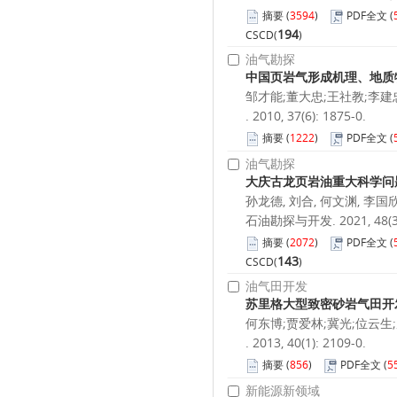
摘要
(
3594
)
PDF全文
(
194
CSCD(
)
油气勘探
中国页岩气形成机理、地质
邹才能;董大忠;王社教;李建
. 2010, 37(6): 1875-0.
摘要
(
1222
)
PDF全文
(
油气勘探
大庆古龙页岩油重大科学问
孙龙德, 刘合, 何文渊, 李国欣
石油勘探与开发. 2021, 48(3):
摘要
(
2072
)
PDF全文
(
143
CSCD(
)
油气田开发
苏里格大型致密砂岩气田开
何东博;贾爱林;冀光;位云生
. 2013, 40(1): 2109-0.
摘要
(
856
)
PDF全文
(
5
新能源新领域