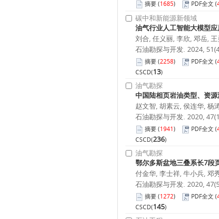
摘要
(
1685
)
PDF全文
(
碳中和新能源新领域
油气行业人工智能大模型应
刘合, 任义丽, 李欣, 邓岳, 
石油勘探与开发. 2024, 51(4):
摘要
(
2258
)
PDF全文
(
13
CSCD(
)
油气勘探
中国陆相页岩油类型、资源
赵文智, 胡素云, 侯连华, 杨涛
石油勘探与开发. 2020, 47(1):
摘要
(
1941
)
PDF全文
(
236
CSCD(
)
油气勘探
鄂尔多斯盆地三叠系长7段
付金华, 李士祥, 牛小兵, 邓
石油勘探与开发. 2020, 47(5):
摘要
(
1272
)
PDF全文
(
145
CSCD(
)