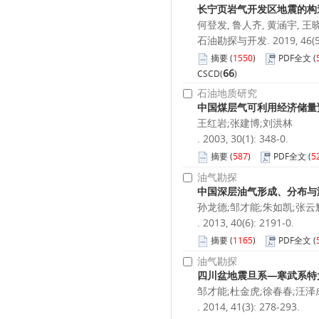
长宁页岩气开发区地震的构
何登发, 鲁人齐, 黄涵宇, 王
石油勘探与开发. 2019, 46(5):
摘要
(
1550
)
PDF全文
(
66
CSCD(
)
石油地质研究
中国煤层气可利用经济储量
王红岩;张建博;刘洪林
. 2003, 30(1): 348-0.
摘要
(
587
)
PDF全文
(
5
油气勘探
中国深层油气形成、分布与
孙龙德;邹才能;朱如凯;张云
. 2013, 40(6): 2191-0.
摘要
(
1165
)
PDF全文
(
油气勘探
四川盆地震旦系—寒武系特
邹才能;杜金虎;徐春春;汪泽
. 2014, 41(3): 278-293.