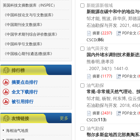
新能源新领域
英国科技文摘数据库（INSPEC）
新能源在碳中和中的地位与
《中国科技论文与引文数据库》
邹才能, 熊波, 薛华庆, 郑德温
《中国期刊全文数据库》
石油勘探与开发. 2021, 48(2):
摘要
(
2237
)
PDF全文
(
《中国学术期刊综合评价数据库》
86
CSCD(
)
《中国科学引文数据库》
油气田开发
《中国核心期刊(遴选)数据库》
国内外堵水调剖技术最新进
熊春明;唐孝芬
. 2007, 34(1): 1441-0.
排行榜
摘要
(
1177
)
PDF全文
(
摘要点击排行
油气勘探
常规-非常规天然气理论、
全文下载排行
邹才能, 杨智, 何东博, 位云生
被引用排行
石油勘探与开发. 2018, 45(4):
摘要
(
2431
)
PDF全文
(
更多
友情链接
113
CSCD(
)
油气勘探
海相油气地质
鄂尔多斯盆地西北部奥陶系