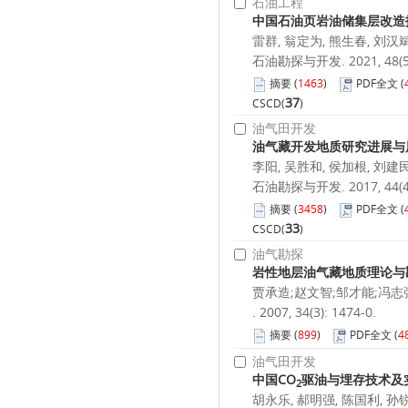
石油工程
中国石油页岩油储集层改造
雷群, 翁定为, 熊生春, 刘汉斌
石油勘探与开发. 2021, 48(5):
摘要
(
1463
)
PDF全文
(
37
CSCD(
)
油气田开发
油气藏开发地质研究进展与
李阳, 吴胜和, 侯加根, 刘建
石油勘探与开发. 2017, 44(4):
摘要
(
3458
)
PDF全文
(
33
CSCD(
)
油气勘探
岩性地层油气藏地质理论与
贾承造;赵文智;邹才能;冯志
. 2007, 34(3): 1474-0.
摘要
(
899
)
PDF全文
(
4
油气田开发
中国CO
驱油与埋存技术及
2
胡永乐, 郝明强, 陈国利, 孙