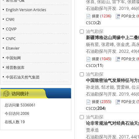
岩性油气藏
张喜, 张廷山, 雷卞军, 张婧璇
石油勘探与开发. 2019, 46(6):
English Version Articles
摘要
(
1236
)
PDF全文
(
CNKI
2
CSCD(
)
CQVIP
油气勘探
新疆博格达山周缘中上二叠
CNPC
杨有星, 张君峰, 张金虎, 高永
Elsevier
石油勘探与开发. 2022, 49(4):
中国知网
摘要
(
1045
)
PDF全文
(
11
CSCD(
)
维普数据库
油气勘探
中国石油天然气集团
中国致密油气发展特征与方
孙龙德, 邹才能, 贾爱林, 位
访问统计
石油勘探与开发. 2019, 46(6):
摘要
(
2355
)
PDF全文
(
总访问量
5336061
204
CSCD(
)
今日访问
2006
油气勘探
在线人数
19
论非常规油气对经典石油天
贾承造
石油勘探与开发. 2017, 44(1):