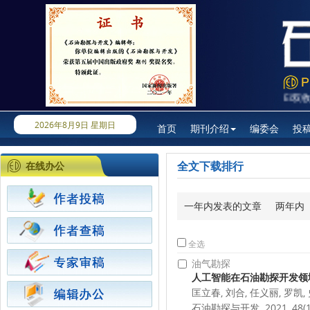
《石油勘探与开发》被SCI、Ei双收录
2026年8月9日 星期日
首页
期刊介绍
编委会
投
全文下载排行
在线办公
一年内发表的文章
两年内
全选
油气勘探
人工智能在石油勘探开发领
匡立春, 刘合, 任义丽, 罗凯,
石油勘探与开发. 2021, 48(1):