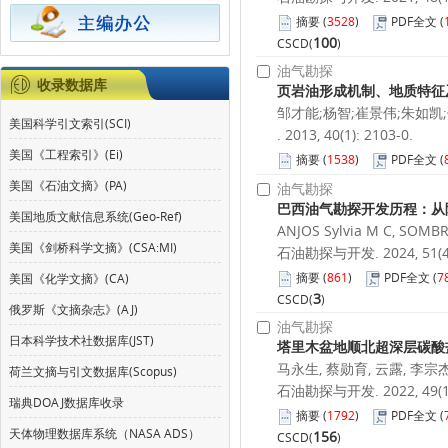
摘要
(
3528
)
PDF全文
(
100
CSCD(
)
油气勘探
收录数据库
页岩油形成机制、地质特征
邹才能;杨智;崔景伟;朱如凯
美国科学引文索引(SCI)
. 2013, 40(1): 2103-0.
美国《工程索引》(Ei)
摘要
(
1538
)
PDF全文
(
美国《石油文摘》(PA)
油气勘探
巴西油气勘探开发历程：从
美国地质文献信息系统(Geo-Ref)
ANJOS Sylvia M C, SOMBRA
美国《剑桥科学文摘》(CSA:MI)
石油勘探与开发. 2024, 51(4):
摘要
(
861
)
PDF全文
(
7
美国《化学文摘》(CA)
3
CSCD(
)
俄罗斯《文摘杂志》(AJ)
油气勘探
日本科学技术社数据库(JST)
塔里木盆地顺北超深层碳酸
马永生, 蔡勋育, 云露, 李宗杰
荷兰文摘与引文数据库(Scopus)
石油勘探与开发. 2022, 49(1):
瑞典DOAJ数据库收录
摘要
(
1792
)
PDF全文
(
天体物理数据库系统（NASA ADS）
156
CSCD(
)