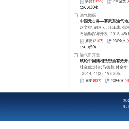
摘要
(
1699
)
PDF全文
(
304
CSCD(
)
油气勘探
中国元古界—寒武系油气地
赵文智, 胡素云, 汪泽成, 张
石油勘探与开发. 2018, 45(1):
摘要
(
2107
)
PDF全文
(
59
CSCD(
)
油气田开发
试论中国陆相致密油有效开
杜金虎;刘合;马德胜;付金华
. 2014, 41(2): 198-205.
摘要
(
957
)
PDF全文
(
4
版
地