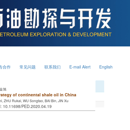
告合作
常见问题
联系我们
E-mail Alert
English
 金旭
ategy of continental shale oil in China
, ZHU Rukai, WU Songtao, BAI Bin, JIN Xu
OI: 10.11698/PED.2020.04.19