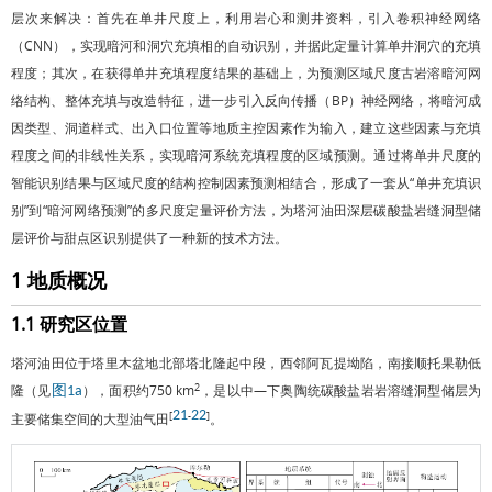
层次来解决：首先在单井尺度上，利用岩心和测井资料，引入卷积神经网络
（CNN），实现暗河和洞穴充填相的自动识别，并据此定量计算单井洞穴的充填
程度；其次，在获得单井充填程度结果的基础上，为预测区域尺度古岩溶暗河网
络结构、整体充填与改造特征，进一步引入反向传播（BP）神经网络，将暗河成
因类型、洞道样式、出入口位置等地质主控因素作为输入，建立这些因素与充填
程度之间的非线性关系，实现暗河系统充填程度的区域预测。通过将单井尺度的
智能识别结果与区域尺度的结构控制因素预测相结合，形成了一套从“单井充填识
别”到“暗河网络预测”的多尺度定量评价方法，为塔河油田深层碳酸盐岩缝洞型储
层评价与甜点区识别提供了一种新的技术方法。
1 地质概况
1.1 研究区位置
塔河油田位于塔里木盆地北部塔北隆起中段，西邻阿瓦提坳陷，南接顺托果勒低
2
隆（见
），面积约750 km
，是以中—下奥陶统碳酸盐岩岩溶缝洞型储层为
图1a
21
22
[
-
]
主要储集空间的大型油气田
。