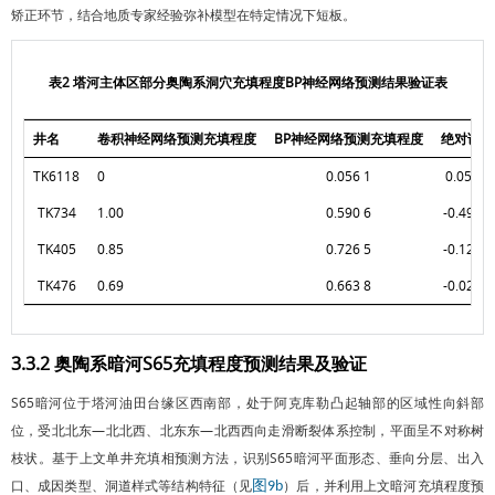
矫正环节，结合地质专家经验弥补模型在特定情况下短板。
表2 塔河主体区部分奥陶系洞穴充填程度BP神经网络预测结果验证表
井名
卷积神经网络预测充填程度
BP神经网络预测充填程度
绝对误差
TK6118
0
0.056 1
0.056 1
TK734
1.00
0.590 6
-0.490 4
TK405
0.85
0.726 5
-0.123 5
TK476
0.69
0.663 8
-0.026 2
3.3.2 奥陶系暗河S65充填程度预测结果及验证
S65暗河位于塔河油田台缘区西南部，处于阿克库勒凸起轴部的区域性向斜部
位，受北北东—北北西、北东东—北西西向走滑断裂体系控制，平面呈不对称树
枝状。基于上文单井充填相预测方法，识别S65暗河平面形态、垂向分层、出入
口、成因类型、洞道样式等结构特征（见
）后，并利用上文暗河充填程度预
图9b