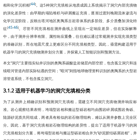
44
[
]
相和化学沉积相
。这5种洞穴充填相从地质成因上系统揭示了洞穴内部充填物
的演化差异性：由早期的塌陷堆积与碎屑搬运充填，逐渐过渡到晚期流体渗流与
化学沉淀阶段，反映出塔河地区奥陶系古岩溶体系的多阶段、多介质叠加演化特
45
46
[
-
]
征
。尽管不同充填相在测井曲线上呈现出一定响应差异，但在实际解释
中，由于测井分辨率有限、属性响应重叠，往往难以通过常规测井实现充填类型
的准确识别，而在地震尺度上更难区分不同充填相类型。因此，亟需构建适用于
机器学习的洞穴充填物测井划分方案，并探索人工智能识别和预测方法。
本文“洞穴”主要指实钻井识别的奥陶系碳酸盐岩储层内部空腔，包含孤立洞穴和连
续暗河管道内部实际钻遇的空间；“暗河”则指地球物理资料识别的奥陶系的大型岩
溶管道系统，不包含孤立洞穴。
3.1.2 适用于机器学习的洞穴充填相分类
为了从测井上精确识别和预测洞穴充填相，需建立不同洞穴充填物测井响应标
准。岩心观察结果表明，垮塌型岩相和搬运型砾岩相均由围岩碎屑或围岩角砾、
陆源砂泥质共同组成，两者具有相似的岩石物理组构，难以从测井参数上完全区
分。因此，基于洞穴充填相岩石物理组构的差异性，提出了适用于机器学习的洞
穴充填相划分方案，将垮塌型岩相与搬运型砾岩相合并为“砂泥胶结砾屑岩相”，并