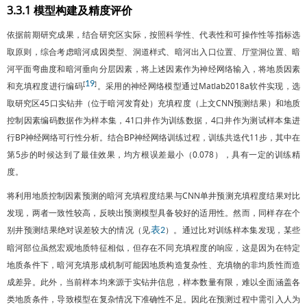
3.3.1 模型构建及精度评价
依据前期研究成果，结合研究区实际，按照科学性、代表性和可操作性等指标选
取原则，综合考虑暗河成因类型、洞道样式、暗河出入口位置、厅堂洞位置、暗
河平面弯曲度和暗河垂向分层因素，将上述因素作为神经网络输入，将地质因素
19
[
]
和充填程度进行编码
。采用的神经网络模型通过Matlab2018a软件实现，选
取研究区45口实钻井（位于暗河发育处）充填程度（上文CNN预测结果）和地质
控制因素编码数据作为样本集，41口井作为训练数据，4口井作为测试样本集进
行BP神经网络可行性分析。结合BP神经网络训练过程，训练共迭代11步，其中在
第5步的时候达到了最佳效果，均方根误差最小（0.078），具有一定的训练精
度。
将利用地质控制因素预测的暗河充填程度结果与CNN单井预测充填程度结果对比
发现，两者一致性较高，反映出预测模型具备较好的适用性。然而，同样存在个
别井预测结果绝对误差较大的情况（见
）。通过比对训练样本集发现，某些
表2
暗河部位虽然宏观地质特征相似，但存在不同充填程度的响应，这是因为在特定
地质条件下，暗河充填形成机制可能因地质构造复杂性、充填物的非均质性而造
成差异。此外，当前样本均来源于实钻井信息，样本数量有限，难以全面涵盖各
类地质条件，导致模型在复杂情况下准确性不足。因此在预测过程中需引入人为