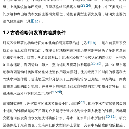
23
24
[
-
]
组、上奥陶统恰尔巴克组、良里塔格组和桑塔木组
。其中，中下奥陶统一
间房组和鹰山组为本文的主要研究层位，储集岩类型主要为灰岩，缝洞为主要的
油气储集空间（见
）。
图1c
1.2 古岩溶暗河发育的地质条件
研究区最显著的构造特征为东北角的阿克库勒凸起（见
），是在前震旦系变
图1b
质岩基底上发育的古凸起，在漫长的地质构造演变历史时期中经历了多期构造运
动和变形叠加。目前，学术界普遍认为此地区经历了4次较大的构造运动，分别为
25
26
[
-
]
加里东运动、海西运动、印支—燕山运动及喜马拉雅运动
。其中加里东运
动和海西运动对奥陶系储集体改造作用最为强烈，使其经历了长时间的暴露和大
气淡水淋滤作用，使该地区大部分缺失了上奥陶统恰尔巴克组、中奥陶统一间房
组和鹰山组的部分地层，并使中下奥陶统顶部发育明显的岩溶地貌分异特征，形
27
28
[
-
]
成地表水系和地下暗河二元结构
。
29
[
]
前期研究表明，岩溶暗河的成因遵循最小阻力原理
，即地下水在碳酸盐岩裂隙
中运动的过程就是地下径流对介质进行改造以达到最小阻力状态的过程，因此研
30
31
[
-
]
究区暗河的发育由水文地质环境的补水、导水、汇水和排水所控制
。研究
区整体处于东高西低，北高南低的大型背斜上翼部，具有中高幅度的地貌幅差，