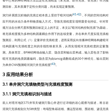
者中已有的神经网络方法以定性充填程度（未充填、部分充填、全充填）作为预
测目标，其本质属于定性分类问题，尚未实现定量预测。
41
42
[
-
]
洞穴碎屑质沉积物的充填过程本质上受控于暗河结构
，不同的空间结构对
应不同的水动力条件和物质输入方式，导致充填程度呈现明显变化特征。针对常
规方法在分辨尺度和预测目标定义上的不足，本文以“暗河结构控制充填”为基础，
将充填程度视为多种结构因素耦合作用下的连续变量，并在单井尺度实现充填相
预测后，利用公式（1）定量评价充填程度，进而采用反向传播神经网络构建暗河
结构因素与充填程度之间的非线性映射关系，从而实现暗河充填程度的定量预
测。具体而言，BP神经网络由输入层、隐含层和输出层构成，输入层包含了影响
暗河充填的地质因素编码，隐含层为由tansig函数组成的30个神经元，输出层则
43
[
]
为单井CNN预测暗河洞穴井充填程度
。
3 应用结果分析
3.1 单井洞穴充填物类型与充填程度预测
3.1.1 洞穴充填相识别与描述
前人对塔河地区S75井等关键洞穴取心井进行过详细的岩心观察与描述，将古岩
溶洞穴充填相划分为5种类型：垮塌型角砾岩相、搬运型岩相、围岩相、渗流充填