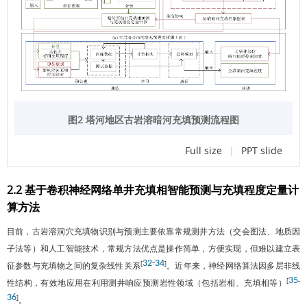
图2 塔河地区古岩溶暗河充填预测流程图
Full size
|
PPT slide
2.2 基于卷积神经网络单井充填相智能预测与充填程度定量计
算方法
目前，古岩溶洞穴充填物识别与预测主要依靠常规测井方法（交会图法、地质因
子法等）和人工智能技术，常规方法优点是操作简单，方便实现，但难以建立表
32
-
34
[
]
征参数与充填物之间的复杂线性关系
。近年来，神经网络算法因多层非线
35
[
-
性结构，有效地应用在利用测井响应预测岩性领域（包括岩相、充填相等）
36
]
。