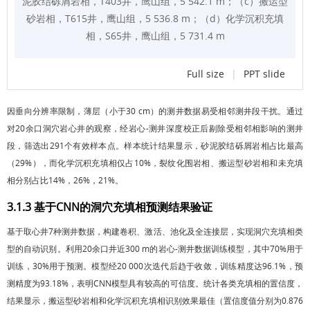
泥胶结砾屑岩相，T403井，鹰山组，5 542.1 m；（c）搬运型
砂岩相，T615井，鹰山组，5 536.8 m；（d）化学沉积充填
相，S65井，鹰山组，5 731.4 m
Full size
|
PPT slide
因垂向分辨率限制，薄层（小于30 cm）的测井数据易受相邻测井段干扰。通过
对20余口洞穴岩心井的观察，经岩心-测井深度校正后剔除受相邻相影响的测井
段，筛选出291个有效样本点。样本统计结果显示，砂泥胶结砾屑岩相占比最高
（29%），而化学沉积充填相仅占10%，裂纹化围岩相、搬运型砂岩相和未充填
相分别占比14%，26%，21%。
3.1.3 基于CNN的洞穴充填相预测结果验证
基于取心井7种测井数据，构建卷积、激活、池化及全连接层，实现洞穴充填相类
型的自动识别。利用20余口井近300 m的岩心-测井数据训练模型，其中70%用于
训练，30%用于预测。模型经20 000次迭代后趋于收敛，训练精度达96.1%，预
测精度为93.18%，表明CNN模型具有较高的可信度。统计各类充填相的置信度，
结果显示，搬运型砂岩相和化学沉积充填相识别效果最佳（置信度值分别为0.876