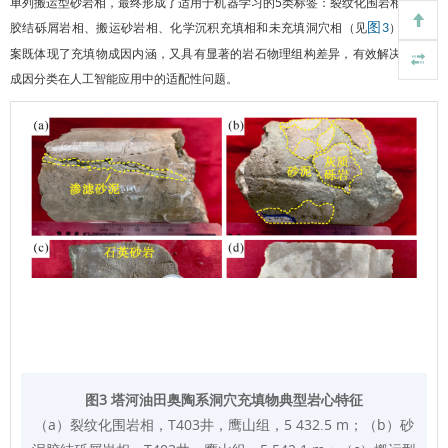
单列搬运型砂岩相，最终形成了适用于机器学习的5类标签：裂纹化围岩相、砂泥
胶结砾屑岩相、搬运砂岩相、化学沉积充填相和未充填洞穴相（见
）。此方
图3
案既体现了充填物成因内涵，又具有显著的岩石物理组构差异，有效解决了传统
成因分类在人工智能应用中的适配性问题。
图3 塔河油田奥陶系洞穴充填物典型岩心特征
（a）裂纹化围岩相，T403井，鹰山组，5 432.5 m；（b）砂