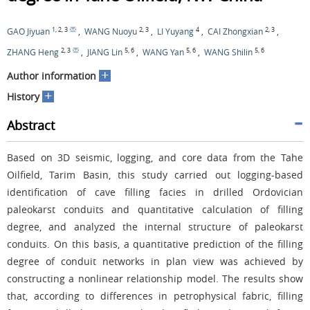
1
,
2
,
3
2
,
3
4
2
,
3
GAO Jiyuan
,
WANG Nuoyu
,
LI Yuyang
,
CAI Zhongxian
,
2
,
3
5
,
6
5
,
6
5
,
6
ZHANG Heng
,
JIANG Lin
,
WANG Yan
,
WANG Shilin
+
Author information
+
History
Abstract
Based on 3D seismic, logging, and core data from the Tahe
Oilfield, Tarim Basin, this study carried out logging-based
identification of cave filling facies in drilled Ordovician
paleokarst conduits and quantitative calculation of filling
degree, and analyzed the internal structure of paleokarst
conduits. On this basis, a quantitative prediction of the filling
degree of conduit networks in plan view was achieved by
constructing a nonlinear relationship model. The results show
that, according to differences in petrophysical fabric, filling