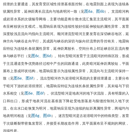
排泄的主要通道，其发育受区域性排泄基准面控制，在地震剖面上表现为连续条
状属性异常，延伸距离长且流向与地表明河一致（见
、
）。支流暗河构
图6a
图6b
成岩溶水系的次级输导网络，主要功能是将分散水流汇集至主流暗河，其平面展
布呈树枝状分支模式，地震响应表现为连续性较好但延伸较短的属性异常，发育
深度较浅且流向均指向主流暗河。顺河潜流型暗河主要发育在深切峡谷地区，延
伸方向与峡谷走向平行，其成因与峡谷的深切与纵向径流带的导控有关，地震响
应特征为连续长条状属性异常，延伸距离较长，空间分布上邻近峡谷区且流向整
体与峡谷平行（见
、
）。转向型暗河发育于主流暗河的特殊区段，形成
图6c
图6d
于主流通道竞争优势路径过程中产生的回路通道，此类暗河延伸距离较短，平面
展布上形成环状结构，地震响应显示为连续属性异常，其流向与主流暗河保持一
致（见
、
）。流出型暗河作为岩溶暗河系统的主要排泄通道，主要分布
图6e
图6f
于暗河下游的岩溶排泄区，地震响应特征为连续长条状属性异常，其末端与下切
水系相交（见
、
）。伏流型暗河是地表河的地下伏流段，具有明显的入
图6e
图6f
口和出口，形成于地表河流在基准面下降处受地形落差与裂缝控制转入地下伏
流，在出水口处恢复为明河，地震响应呈现为连续的短距离属性异常，两端均与
地表明河相连（见
、
）。迷宫型暗河是古岩溶暗河中的特殊类型，发育
图6g
图6h
于次级断裂带密集发育区，并接受长期改造作用，其平面展布呈不规则的网状，
连续性差。