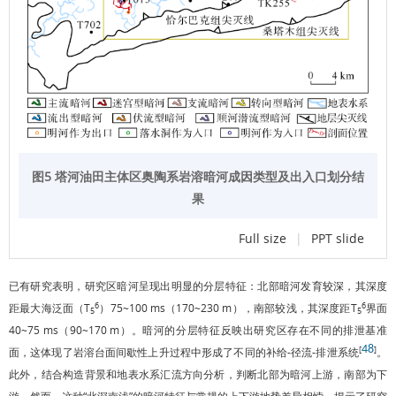
图5 塔河油田主体区奥陶系岩溶暗河成因类型及出入口划分结
果
Full size
|
PPT slide
已有研究表明，研究区暗河呈现出明显的分层特征：北部暗河发育较深，其深度
6
6
距最大海泛面（T
）75~100 ms（170~230 m），南部较浅，其深度距T
界面
5
5
40~75 ms（90~170 m）。暗河的分层特征反映出研究区存在不同的排泄基准
48
[
]
面，这体现了岩溶台面间歇性上升过程中形成了不同的补给-径流-排泄系统
。
此外，结合构造背景和地表水系汇流方向分析，判断北部为暗河上游，南部为下