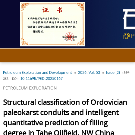
Petroleum Exploration and Development
2026, Vol. 53
Issue (2)
››
››
: 369-
10.11698/PED.20250167
383.
DOI:
PETROLEUM EXPLORATION
Structural classification of Ordovician
paleokarst conduits and intelligent
quantitative prediction of filling
degree in Tahe Oilfield, NW China