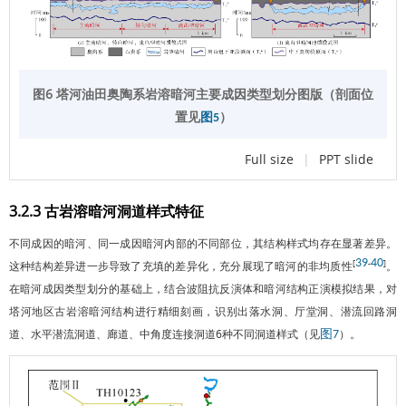
图6 塔河油田奥陶系岩溶暗河主要成因类型划分图版（剖面位
置见
）
图5
Full size
|
PPT slide
3.2.3 古岩溶暗河洞道样式特征
不同成因的暗河、同一成因暗河内部的不同部位，其结构样式均存在显著差异。
39
40
[
-
]
这种结构差异进一步导致了充填的差异化，充分展现了暗河的非均质性
。
在暗河成因类型划分的基础上，结合波阻抗反演体和暗河结构正演模拟结果，对
塔河地区古岩溶暗河结构进行精细刻画，识别出落水洞、厅堂洞、潜流回路洞
道、水平潜流洞道、廊道、中角度连接洞道6种不同洞道样式（见
）。
图7