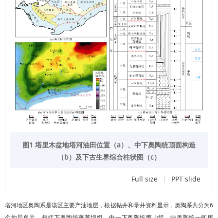
图1 塔里木盆地塔河油田位置（a）、中下奥陶统顶面构造
（b）及下古生界综合柱状图（c）
Full size
|
PPT slide
塔河地区奥陶系是该区主要产油地层，根据钻井和录井资料显示，奥陶系共分为6
个地层单元，包括下奥陶统蓬莱坝组、中—下奥陶统鹰山组、中奥陶统一间房