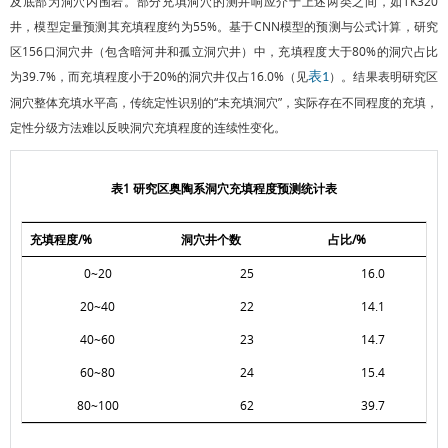
及底部为洞穴内围岩。部分充填洞穴的测井响应介于上述两类之间，如TK320
井，模型定量预测其充填程度约为55%。基于CNN模型的预测与公式计算，研究
区156口洞穴井（包含暗河井和孤立洞穴井）中，充填程度大于80%的洞穴占比
为39.7%，而充填程度小于20%的洞穴井仅占16.0%（见
）。结果表明研究区
表1
洞穴整体充填水平高，传统定性识别的“未充填洞穴”，实际存在不同程度的充填，
定性分级方法难以反映洞穴充填程度的连续性变化。
表1 研究区奥陶系洞穴充填程度预测统计表
充填程度/%
洞穴井个数
占比/%
0~20
25
16.0
20~40
22
14.1
40~60
23
14.7
60~80
24
15.4
80~100
62
39.7