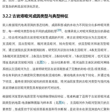
游。然而，这种“北深南浅”的暗河特征与常规的上下游地势差异相悖，揭示了研究
区复杂的构造反转演化历史。
3.2.2 古岩溶暗河成因类型与典型特征
前人根据现代地表溶洞的形态结构、成因和形成的水动力不同划分出多种暗河类
39
[
]
型，每一种暗河类型存在不同的成因机理
。在继承前人对暗河系统划分的基础
上，结合塔河油田古岩溶暗河发育成因的不同，将古岩溶暗河划分为主流暗河、
支流暗河、流出型暗河、顺河潜流暗河、转向型暗河、伏流型暗河和迷宫型暗
河。通过波阻抗反演体缝洞刻画，研究区共识别出9条主流暗河，4条支流暗河，
3条顺河潜流型暗河，2条流出型暗河，2条转向暗河，1条伏流型暗河，也可见深
埋改造的迷宫状暗河段（见
）。划分结果表明，塔河油田主体区的暗河网络
图5
系统以主流暗河为主，这表明研究区在岩溶期形成了完整的补给-径流-排泄系统，
存在有利的水力梯度和完整的地表流域结构，驱动地表水向地下转化，并通过地
下径流，最终排泄到区域性的排泄基准面。塔河油田发育的古暗河类型与现代地
表岩溶峡谷区暗河类型具有较好的可对比性。
根据暗河发育的地质背景与地球物理响应特征，笔者构建了适用于古岩溶暗河成
因类型的地震-地质解释图版与样本库（见
）。主流暗河作为暗河型洞穴的主
图6
要类型，形成受控于区域排泄基准面和导水断裂，是岩溶水在潜流洞道内汇聚和