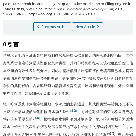
paleokarst conduits and intelligent quantitative prediction of filling degree in
Tahe Oilfield, NW China.
Petroleum Exploration and Development
, 2026,
53(2): 369-383 https://doi.org/10.11698/PED.20250167
Previous Article
Next Article
0 引言
塔里木盆地塔河油田是中国海相碳酸盐岩层系储量最大的岩溶缝洞型油田，其中
奥陶系古岩溶暗河是典型的储集体类型，其内部结构特征与充填程度直接控制储
集空间的有效性及油气分布。因此，精准预测古岩溶暗河的充填程度已成为提高
储量动用程度和油气采收率的关键。受多期构造-岩溶叠加改造及暗河自身结构复
杂性的共同影响，古岩溶暗河内部普遍发育充填、垮塌和错断等现象，储集空间
非均质性强，对精细开发提出了更高要求。
地下暗河系统作为岩溶地区地下水流动的主要通道，其成因类型与结构形态不仅
1
2
[
-
]
反映了岩溶系统的演化阶段与水动力条件
，同时也对储层的空间格局与充填
3
4
[
-
]
特征具有重要影响
。根据补给水源和溶蚀环境差异，地下暗河可划分为以地
5
6
[
-
]
表水补给为主的表生岩溶系统和以深部地下水补给为主的深成岩溶系统
，以
7
[
]
及基于基岩溶蚀和地貌演化特征的地表水溶蚀型和地下水溶蚀型
。在此基础