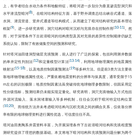
上，有学者结合水动力条件和地貌特征，将暗河进一步划分为垂直渗流型洞穴和
8
[
]
水平潜流型暗河
。在暗河结构特征方面，基于野外调查总结出峡谷式通道、落
水洞、潜流管道、竖井式通道等结构模式，从而建立了暗河结构研究的基本理论
9
10
11
[
]
[
-
]
框架
。进一步研究表明，洞穴结构对暗河沉积与充填存在控制作用
。然
而，对于深埋条件下古岩溶暗河的结构类型及其对充填的差异性控制规律仍缺乏
系统认知，限制了有效储集空间的预测和研究。
针对塔河油田缝洞型储层充填预测，前人进行了广泛的探索，包括利用测井数据
12
13
14
[
]
[
-
]
的单井定性判别法
和定量模型计算法
，利用地球物理属性的地震属性
15
-
18
19
[
]
[
]
映射法
，以及地质控制因素预测法
等多种方法。但是前3类方法主要依
靠地球物理敏感属性优化，严重依赖地震资料的分辨率与保真度，通常受限于15
m左右的识别极限；地质控制因素法虽突破传统地球物理参数限制，但因采用定
性分级指标，预测结果仍未能实现定量化。研究表明，洞穴充填物输入方式包括
外源河流输入、落水洞堵塞输入等多种机制，往往会沉积于暗河特定结构位置
10
20
[
,
]
。而传统方法并未考虑暗河结构与沉积充填之间的耦合关系，仅依靠分辨
率有限的地球物理资料进行属性优选，可信度往往不高。
塔河油田奥陶系井震资料丰富，为开展深埋条件下古岩溶暗河结构和充填程度预
测研究提供了理想的数据基础。本文将地下暗河结构和充填预测问题分解为两个