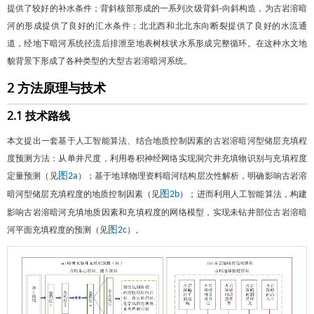
提供了较好的补水条件；背斜核部形成的一系列次级背斜-向斜构造，为古岩溶暗
河的形成提供了良好的汇水条件；北北西和北北东向断裂提供了良好的水流通
道，经地下暗河系统径流后排泄至地表树枝状水系形成完整循环。在这种水文地
貌背景下形成了各种类型的大型古岩溶暗河系统。
2 方法原理与技术
2.1 技术路线
本文提出一套基于人工智能算法、结合地质控制因素的古岩溶暗河型储层充填程
度预测方法：从单井尺度，利用卷积神经网络实现洞穴井充填物识别与充填程度
定量预测（见
）；基于地球物理资料暗河结构层次性解析，明确影响古岩溶
图2a
暗河型储层充填程度的地质控制因素（见
）；进而利用人工智能算法，构建
图2b
影响古岩溶暗河充填地质因素和充填程度的网络模型，实现未钻井部位古岩溶暗
河平面充填程度的预测（见
）。
图2c