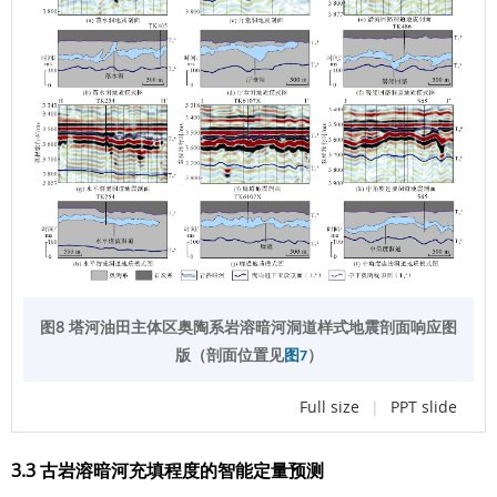
图8 塔河油田主体区奥陶系岩溶暗河洞道样式地震剖面响应图
版（剖面位置见
）
图7
Full size
|
PPT slide
3.3 古岩溶暗河充填程度的智能定量预测