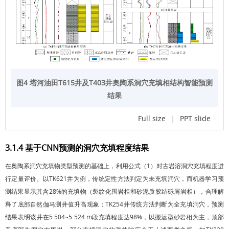
图4 塔河油田T615井及T403井奥陶系洞穴充填相结构智能预测
结果
Full size
|
PPT slide
3.1.4 基于CNN预测的洞穴充填程度结果
在奥陶系洞穴充填物类型预测的基础上，利用公式（1）对古岩溶洞穴充填程度进
行定量评价。以TK621井为例，传统定性方法判定为未充填洞穴，而机器学习预
测结果显示其含28%的充填物（裂纹化围岩相和砂泥质胶结砾屑岩相），合理解
释了底部自然伽马测井值升高现象；TK254井传统方法判断为全充填洞穴，预测
结果表明该井在5 504~5 524 m段充填程度达98%，以搬运型砂岩相为主，顶部