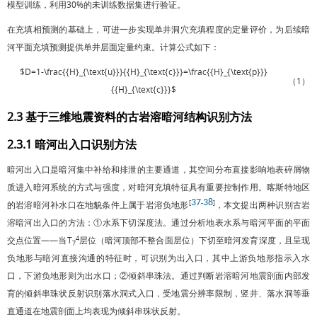
模型训练，利用30%的未训练数据集进行验证。
在充填相预测的基础上，可进一步实现单井洞穴充填程度的定量评价，为后续暗
河平面充填预测提供单井层面定量约束。计算公式如下：
$D=1-\frac{{H}_{\text{u}}}{{H}_{\text{c}}}=\frac{{H}_{\text{p}}}
（1）
{{H}_{\text{c}}}$
2.3 基于三维地震资料的古岩溶暗河结构识别方法
2.3.1 暗河出入口识别方法
暗河出入口是暗河集中补给和排泄的主要通道，其空间分布直接影响地表碎屑物
质进入暗河系统的方式与强度，对暗河充填特征具有重要控制作用。喀斯特地区
37
38
[
-
]
的岩溶暗河补水口在地貌条件上属于岩溶负地形
，本文提出两种识别古岩
溶暗河出入口的方法：①水系下切深度法。通过分析地表水系与暗河平面的平面
4
交点位置——当T
层位（暗河顶部不整合面层位）下切至暗河发育深度，且呈现
7
负地形与暗河直接沟通的特征时，可识别为出入口，其中上游负地形指示入水
口，下游负地形则为出水口；②倾斜串珠法。通过判断岩溶暗河地震剖面内部发
育的倾斜串珠状反射识别落水洞式入口，受地震分辨率限制，竖井、落水洞等垂
直通道在地震剖面上均表现为倾斜串珠状反射。