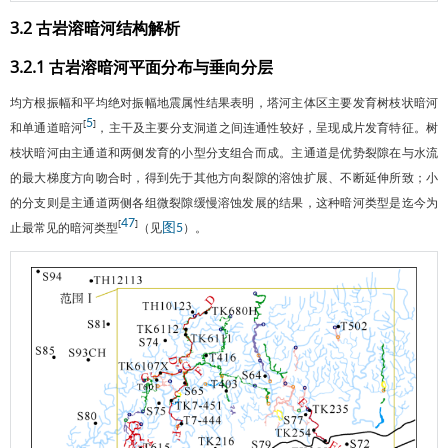
3.2 古岩溶暗河结构解析
3.2.1 古岩溶暗河平面分布与垂向分层
均方根振幅和平均绝对振幅地震属性结果表明，塔河主体区主要发育树枝状暗河
5
[
]
和单通道暗河
，主干及主要分支洞道之间连通性较好，呈现成片发育特征。树
枝状暗河由主通道和两侧发育的小型分支组合而成。主通道是优势裂隙在与水流
的最大梯度方向吻合时，得到先于其他方向裂隙的溶蚀扩展、不断延伸所致；小
的分支则是主通道两侧各组微裂隙缓慢溶蚀发展的结果，这种暗河类型是迄今为
47
[
]
止最常见的暗河类型
（见
）。
图5