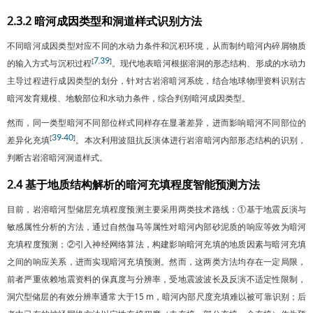
2.3.2 暗河成因类型和洞道样式识别方法
不同暗河成因类型对应不同的水动力条件和沉积环境，从而制约暗河内碎屑物质
7
39
[
,
]
的输入方式与沉积过程
。现代地表暗河根据溶洞的形态结构、形成的水动力
主导过程进行成因类型的划分，针对古岩溶暗河系统，结合地球物理资料识别古
暗河发育规模、地貌部位和水动力条件，综合判别暗河成因类型。
然而，同一类型暗河不同部位样式同样存在显著差异，进而影响暗河不同部位的
39
40
[
-
]
差异化充填
。本次利用波阻抗反演体进行岩溶暗河内部形态结构的识别，
判断古岩溶暗河洞道样式。
2.4 基于地质结构解析的暗河充填程度智能预测方法
目前，岩溶暗河型储层充填程度预测主要采用两类技术路线：①基于地震反演与
敏感属性分析的方法，通过自然伽马等属性对暗河内部砂泥质的响应等效为暗河
充填程度预测；②引入神经网络算法，构建影响暗河充填的地质因素与暗河充填
之间的响应关系，进而实现暗河充填预测。然而，这两类方法均存在一定局限，
前者严重依赖地震资料的保真度与分辨率，受地震波波长及反演不适定性限制，
洞穴型储层的有效分辨率通常大于15 m，暗河内部尺度充填难以被可靠识别；后