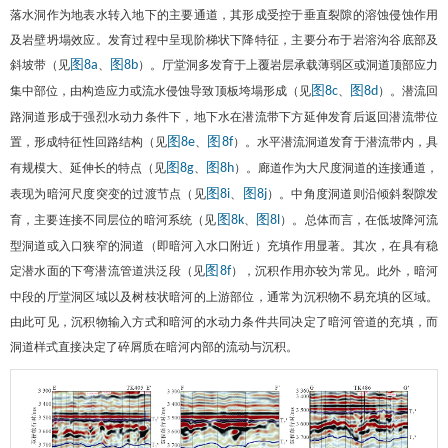
落水洞作为地表水转入地下的主要通道，其形成受控于垂直裂隙的溶蚀侵蚀作用
及岩壁坍塌效应。发育过程中呈现阶梯状下降特征，主要分布于岩溶沟谷底部及
斜坡带（见
、
）。厅堂洞多发育于上覆岩层承载薄弱区或洞道顶部应力
图8a
图8b
集中部位，由构造应力或流水侵蚀导致顶板垮塌形成（见
、
）。潜流回
图8c
图8d
路洞道形成于强烈水动力条件下，地下水在潜流带下方延伸发育后返回潜流带位
置，形成特征性回路结构（见
、
）。水平潜流洞道发育于潜流带内，具
图8e
图8f
有规模大、延伸长的特点（见
、
）。廊道作为大尺度洞道的连接通道，
图8g
图8h
表现为暗河尺度突变的过渡节点（见
、
）。中角度洞道则沿倾斜裂隙发
图8i
图8j
育，主要连接不同层位的暗河系统（见
、
）。总体而言，在低坡降河流
图8k
图8l
型洞道或入口狭窄的洞道（即暗河入水口附近）充填作用显著。其次，在具有稳
定潜水面的下弯潜流管道洪泛段（见
），沉积作用亦较为常见。此外，暗河
图8f
中段的厅堂洞区域以及树枝状暗河的上游部位，通常为沉积物不易充填的区域。
由此可见，沉积物输入方式和暗河的水动力条件共同决定了暗河管道的充填，而
洞道样式直接决定了碎屑质在暗河内部的流动与沉积。