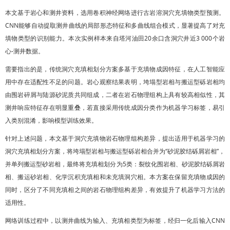
本文基于岩心和测井资料，选用卷积神经网络进行古岩溶洞穴充填物类型预测。
CNN能够自动提取测井曲线的局部形态特征和多曲线组合模式，显著提高了对充
填物类型的识别能力。本次实例样本来自塔河油田20余口含洞穴井近3 000个岩
心-测井数据。
需要指出的是，传统洞穴充填相划分方案多基于充填物成因特征，在人工智能应
用中存在适配性不足的问题。岩心观察结果表明，垮塌型岩相与搬运型砾岩相均
由围岩碎屑与陆源砂泥质共同组成，二者在岩石物理组构上具有较高相似性，其
测井响应特征存在明显重叠，若直接采用传统成因分类作为机器学习标签，易引
入类别混淆，影响模型训练效果。
针对上述问题，本文基于洞穴充填物岩石物理组构差异，提出适用于机器学习的
洞穴充填相划分方案，将垮塌型岩相与搬运型砾岩相合并为“砂泥胶结砾屑岩相”，
并单列搬运型砂岩相，最终将充填相划分为5类：裂纹化围岩相、砂泥胶结砾屑岩
相、搬运砂岩相、化学沉积充填相和未充填洞穴相。本方案在保留充填物成因的
同时，区分了不同充填相之间的岩石物理组构差异，有效提升了机器学习方法的
适用性。
网络训练过程中，以测井曲线为输入、充填相类型为标签，经归一化后输入CNN