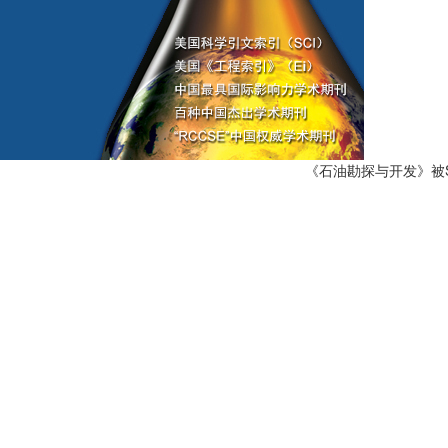
《石油勘探与开发》被SC