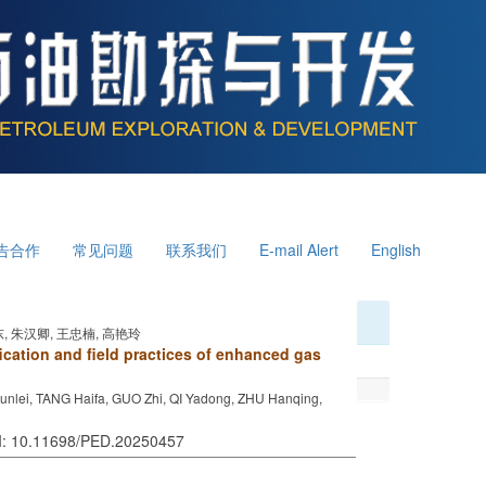
告合作
常见问题
联系我们
E-mail Alert
English
东, 朱汉卿, 王忠楠, 高艳玲
ication and field practices of enhanced gas
unlei, TANG Haifa, GUO Zhi, QI Yadong, ZHU Hanqing,
OI: 10.11698/PED.20250457