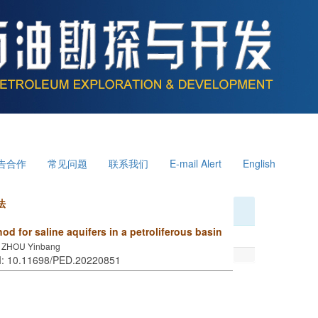
告合作
常见问题
联系我们
E-mail Alert
English
法
od for saline aquifers in a petroliferous basin
, ZHOU Yinbang
OI: 10.11698/PED.20220851