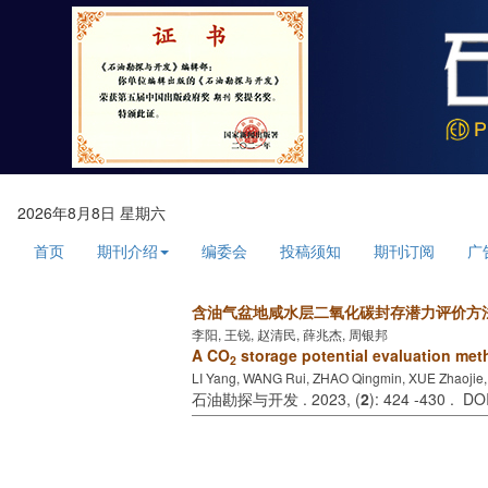
2026年8月8日 星期六
首页
期刊介绍
编委会
投稿须知
期刊订阅
广
含油气盆地咸水层二氧化碳封存潜力评价方
李阳, 王锐, 赵清民, 薛兆杰, 周银邦
A CO
storage potential evaluation meth
2
LI Yang, WANG Rui, ZHAO Qingmin, XUE Zhaojie
石油勘探与开发 . 2023, (
2
): 424 -430 . D