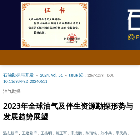
石油勘探与开发
2024, Vol. 51
Issue (6)
››
››
: 1267-1279.
DOI:
10.11698/PED.20240611
油气勘探
2023年全球油气及伴生资源勘探形势与
发展趋势展望
温志新
,
王建君
,
王兆明
,
贺正军
,
宋成鹏
,
陈瑞银
,
刘小兵
,
季天愚
,