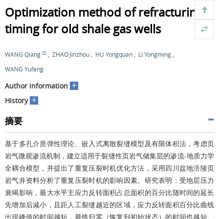
Optimization method of refracturing
timing for old shale gas wells
WANG Qiang
,
ZHAO Jinzhou
,
HU Yongquan
,
LI Yongming
,
WANG Yufeng
+
Author information
+
History
摘要
基于多孔介质弹性理论、嵌入式离散裂缝模型及有限体积法，考虑页
岩气微观渗流机制，建立适用于裂缝性页岩气储集层的渗流-地质力学
全耦合模型，并提出了重复压裂时机优化方法，采用四川盆地涪陵页
岩气井资料分析了重复压裂时机的影响因素。研究表明：受地层压力
衰竭影响，最大水平主应力反转面积占总面积的百分比随时间的延长
先增加后减小，且距人工裂缝越近的区域，应力反转面积百分比曲线
出现峰值的时间越短，最终归零（恢复到初始状态）的时间也越短。