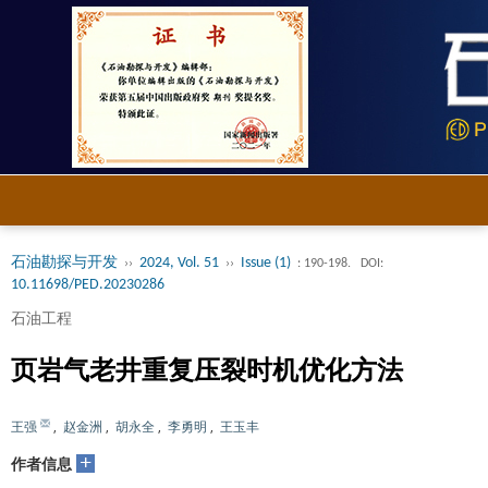
石油勘探与开发
2024, Vol. 51
Issue (1)
››
››
: 190-198.
DOI:
10.11698/PED.20230286
石油工程
页岩气老井重复压裂时机优化方法
王强
,
赵金洲
,
胡永全
,
李勇明
,
王玉丰
+
作者信息