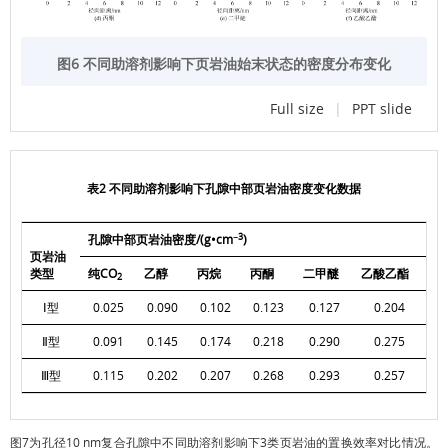
图6 不同助溶剂影响下页岩油始末状态的密度分布变化
Full size
|
PPT slide
表2 不同助溶剂影响下孔隙中部页岩油密度变化数据
−3
孔隙中部页岩油密度/(g•cm
)
页岩油
类型
纯CO
乙醇
丙烷
丙酮
二甲醚
乙酸乙酯
2
Ⅰ型
0.025
0.090
0.102
0.123
0.127
0.204
Ⅱ型
0.091
0.145
0.174
0.218
0.290
0.275
Ⅲ型
0.115
0.202
0.207
0.268
0.293
0.257
图7
为孔径10 nm复合孔隙中不同助溶剂影响下3类页岩油的置换效率对比情况。