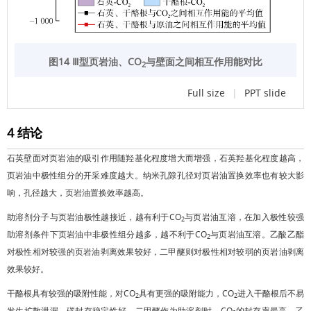
图14 Ⅲ型页岩油、CO
与壁面之间相互作用能对比
2
Full size
|
PPT slide
4 结论
石英壁面对页岩油的吸引作用随羟基化程度增大而增强，石英羟基化程度越高，
页岩油中极性组分的开采难度越大。纳米孔隙孔径对页岩油置换效率也有较大影
响，孔径越大，页岩油置换效率越高。
助溶剂分子与页岩油极性越接近，越有利于CO
与页岩油互溶，在加入极性较强
2
助溶剂条件下页岩油中非极性组分越多，越不利于CO
与页岩油互溶。乙酸乙酯
2
对极性相对较强的页岩油剥离效果较好，二甲醚则对极性相对较弱的页岩油剥离
效果较好。
干酪根具有较强的吸附性能，对CO
具有更强的吸附能力，CO
进入干酪根后不易
2
2
发生扩散泄漏，碳封存稳定性好。二甲醚作为助溶剂时，CO
的封存率最高，乙