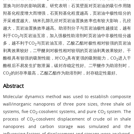
置换与封存的影响因素。研究表明：石英壁面对页岩油的吸引作用随
羟基化程度增大而增强，石英羟基化程度越高，页岩油中极性组分的
开采难度越大。纳米孔隙孔径对页岩油置换效率也有较大影响，孔径
越大，页岩油置换效率越高。助溶剂分子与页岩油极性越接近，越有
利于CO
与页岩油互溶，加入强极性助溶剂时页岩油中非极性组分越
2
多，越不利于CO
与页岩油互溶。乙酸乙酯对极性相对较强的页岩油
2
剥离效果较好，二甲醚则对极性相对较弱的页岩油剥离效果较好。干
酪根具有较强的吸附性能，对CO
具有更强的吸附能力，CO
进入干
2
2
酪根后不易发生扩散泄漏，碳封存稳定性好。二甲醚作为助溶剂时，
CO
的封存率最高，乙酸乙酯作为助溶剂时，封存稳定性最好。
2
Abstract
Molecular dynamics method was used to establish composite
wall/inorganic nanopores of three pore sizes, three shale oil
systems, five CO
-cosolvent systems, and pure CO
system. The
2
2
process of CO
-cosolvent displacement of crude oil in shale
2
nanopores and carbon storage was simulated and the
influencing factors of displacement and storage were analyzed.