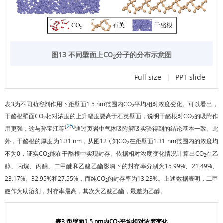
图13 不同壁面上CO
分子的分布示意图
2
Full size
|
PPT slide
表3
为不同助溶剂作用下距壁面1.5 nm范围内CO
平均相对浓度变化。可以看出，
2
干酪根壁面CO
相对浓度的上升幅度要高于石英壁面，说明干酪根对CO
的吸附作
2
2
25
[
]
用更强，这与孙宝江等
通过页岩中气体吸附解吸实验得到的结论基本一致。此
外，干酪根的厚度为1.31 nm，从
图12
可知CO
在距壁面1.31 nm范围内的浓度均
2
不为0，证实CO
能在干酪根中实现封存。依据相对浓度变化情况计算出CO
在乙
2
2
醇、丙烷、丙酮、二甲醚和乙酸乙酯影响下的封存率分别为15.99%、21.49%、
23.17%、32.95%和27.55%，而纯CO
的封存率为13.23%。上述数据表明，二甲
2
醚作为助溶剂，封存率最高，其次为乙酸乙酯，最差为乙醇。
表3 距壁面1.5 nm内CO
平均相对浓度变化