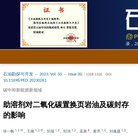
《石油勘探与开发》被SCI、Ei双收录，2025
石油勘探与开发
2023, Vol. 50
Issue (6)
››
››
: 1318-1326.
DOI:
10.11698/PED.20230261
碳中和新能源新领域
助溶剂对二氧化碳置换页岩油及碳封存
的影响
1
,
2
1
,
2
1
,
2
1
,
2
3
1
,
2
1
,
2
张一帆
,
王璐
,
邹瑞
,
邹润
,
孟展
,
黄亮
,
刘逸盛
,