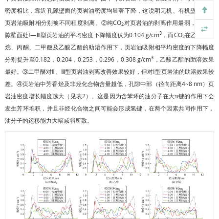
密度相比，靠近孔隙壁面的页岩油密度均显著下降，这说明无机、有机壁面上的
页岩油吸附相分别被不同程度剥离。②纯CO
对页岩油的剥离作用最弱，靠近孔
2
3
隙壁面处Ⅰ—Ⅲ型页岩油的平均密度下降幅度仅为0.104 g/cm
，而CO
在乙醇、丙
2
烷、丙酮、二甲醚及乙酸乙酯的助溶作用下，页岩油吸附相平均密度的下降幅度
3
分别提升至0.182，0.204，0.253，0.296，0.308 g/cm
，乙酸乙酯的助溶效果
最好。③二甲醚对Ⅱ、Ⅲ型页岩油剥离改善效果较好，但对Ⅰ型页岩油的助溶效果较
差。④页岩油中芳香烃及非烃化合物含量越低，孔隙中部（径向距离4~8 nm）页
岩油密度增长幅度越大（见
表2
）。这是因为含苯环的油分子在大π键的作用下会
发生芳环堆积，并且非烃化合物之间可能会形成氢键，在两个因素共同作用下，
油分子的运移能力大幅减弱所致。