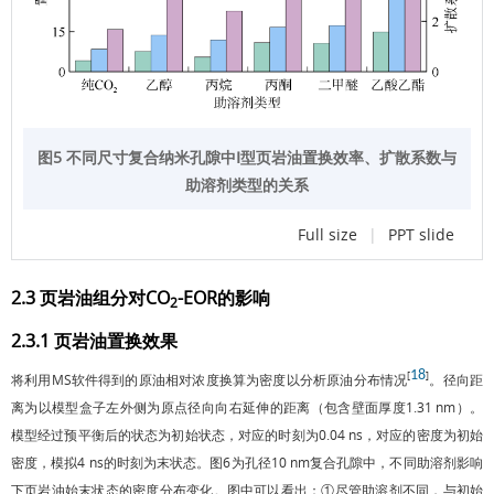
图5 不同尺寸复合纳米孔隙中Ⅰ型页岩油置换效率、扩散系数与
助溶剂类型的关系
Full size
|
PPT slide
2.3 页岩油组分对CO
-EOR的影响
2
2.3.1 页岩油置换效果
18
[
]
将利用MS软件得到的原油相对浓度换算为密度以分析原油分布情况
。径向距
离为以模型盒子左外侧为原点径向向右延伸的距离（包含壁面厚度1.31 nm）。
模型经过预平衡后的状态为初始状态，对应的时刻为0.04 ns，对应的密度为初始
密度，模拟4 ns的时刻为末状态。
图6
为孔径10 nm复合孔隙中，不同助溶剂影响
下页岩油始末状态的密度分布变化。图中可以看出：①尽管助溶剂不同，与初始