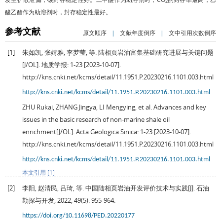
2
酸乙酯作为助溶剂时，封存稳定性最好。
参考文献
原文顺序
|
文献年度倒序
|
文中引用次数倒序
[1]
朱如凯, 张婧雅, 李梦莹, 等. 陆相页岩油富集基础研究进展与关键问题
[J/OL].
地质学报
: 1-23 [
2023
-10-07].
http://kns.cnki.net/kcms/detail/11.1951.P.20230216.1101.003.html
http://kns.cnki.net/kcms/detail/11.1951.P.20230216.1101.003.html
ZHU
Rukai
,
ZHANG
Jingya
,
LI
Mengying
, et al. Advances and key
issues in the basic research of non-marine shale oil
enrichment[J/OL].
Acta Geologica Sinica
: 1-23 [
2023
-10-07].
http://kns.cnki.net/kcms/detail/11.1951.P.20230216.1101.003.html
http://kns.cnki.net/kcms/detail/11.1951.P.20230216.1101.003.html
本文引用 [1]
[2]
李阳, 赵清民, 吕琦, 等. 中国陆相页岩油开发评价技术与实践[J].
石油
勘探与开发
,
2022
,
49
(5): 955-964.
https://doi.org/10.11698/PED.20220177