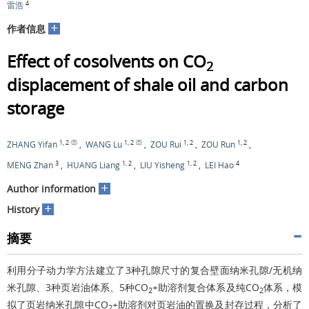
4
雷浩
+
作者信息
Effect of cosolvents on CO
2
displacement of shale oil and carbon
storage
1
,
2
1
,
2
1
,
2
1
,
2
ZHANG Yifan
,
WANG Lu
,
ZOU Rui
,
ZOU Run
,
3
1
,
2
1
,
2
4
MENG Zhan
,
HUANG Liang
,
LIU Yisheng
,
LEI Hao
+
Author information
+
History
摘要
利用分子动力学方法建立了3种孔隙尺寸的复合壁面纳米孔隙/无机纳
米孔隙、3种页岩油体系、5种CO
+助溶剂复合体系及纯CO
体系，模
2
2
拟了页岩纳米孔隙中CO
+助溶剂对页岩油的置换及封存过程，分析了
2