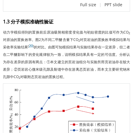
Full size
|
PPT slide
1.3 分子模拟准确性验证
动力学模拟得到的置换前后原油吸附相密度变化值与初始密度的比值可作为CO
2
对原油的置换效率。
图2
为不同二甲醚含量下CO
对页岩油的置换效率模拟结果与
2
20
[
]
采收率实验结果
的对比。由图可知模拟结果与实验结果存在一定差异，但二者
在二甲醚影响下的变化规律较为一致，说明模拟结果具有一定的可信度。分析认
为存在差异的原因有两点：①本文建立的页岩油组分与实验所用页岩油存在较大
差异；②页岩岩心微米级孔隙及裂缝中存在游离态页岩油，而本文主要研究纳米
孔隙中CO
对吸附态页岩油的置换过程。
2