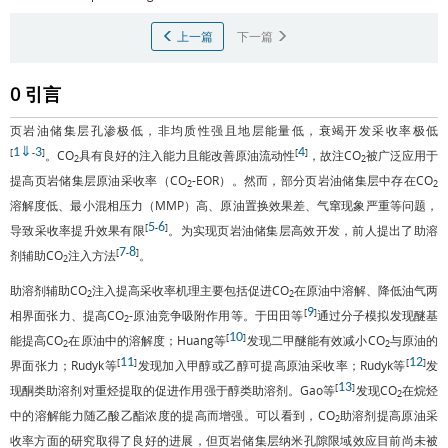
上一篇
下一篇
0 引言
页岩油储集层孔渗极低，非均质性强且地层能量低，衰竭开发采收率极低
1
⇓
3
4
[
-
]
[
]
。CO
具有良好的注入能力且能改善原油流动性
，故注CO
被广泛应用于
2
2
提高页岩储集层原油采收率（CO
-EOR）。然而，部分页岩油储集层中存在CO
2
2
溶解度低、最小混相压力（MMP）高、原油置换效果差、气窜现象严重等问题，
5
6
[
-
]
导致采收率提升效果有限
。为实现页岩油储集层高效开发，前人提出了助溶
7
8
[
-
]
剂辅助CO
注入方法
。
2
助溶剂辅助CO
注入提高采收率机理主要包括促进CO
在原油中溶解、降低油气两
2
2
9
[
]
相界面张力、提高CO
-原油竞争吸附作用等。于田田等
通过分子模拟发现醚基
2
10
[
]
能提高CO
在原油中的溶解度；Huang等
发现二甲醚能有效减小CO
与原油的
2
2
11
12
[
]
[
]
界面张力；Rudyk等
发现加入甲醇或乙醇可提高原油采收率；Rudyk等
发
13
[
]
现酮类助溶剂对重烃提取的促进作用强于醇类助溶剂。Gao等
发现CO
在烷烃
2
中的溶解能力随乙酸乙酯浓度的提高而增强。可以看到，CO
助溶剂提高原油采
2
收率方面的研究取得了良好的进展，但页岩储集层纳米孔隙限域效应目前尚未被