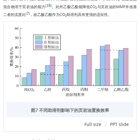
2
18
[
]
混合物溶于页岩油的能力
。此外乙酸乙酯能降低CO
与页岩油的MMP并改善
2
7
[
]
二者的流度比
，故乙酸乙酯作为CO
助溶剂具有更强的适应性。
2
图7 不同助溶剂影响下的页岩油置换效率
Full size
|
PPT slide