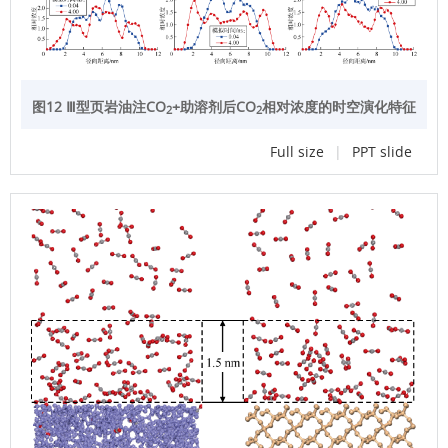
图12 Ⅲ型页岩油注CO
+助溶剂后CO
相对浓度的时空演化特征
2
2
Full size
|
PPT slide