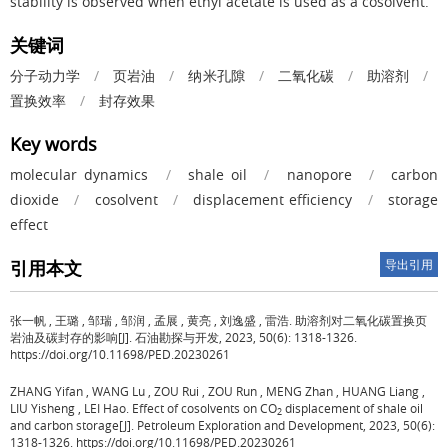
stability is observed when ethyl acetate is used as a cosolvent.
关键词
分子动力学
/
页岩油
/
纳米孔隙
/
二氧化碳
/
助溶剂
/
置换效率
/
封存效果
Key words
molecular dynamics
/
shale oil
/
nanopore
/
carbon
dioxide
/
cosolvent
/
displacement efficiency
/
storage
effect
引用本文
导出引用
张一帆
,
王璐
,
邹瑞
,
邹润
,
孟展
,
黄亮
,
刘逸盛
,
雷浩
.
助溶剂对二氧化碳置换页
岩油及碳封存的影响[J]. 石油勘探与开发, 2023, 50(6): 1318-1326.
https://doi.org/10.11698/PED.20230261
ZHANG Yifan
,
WANG Lu
,
ZOU Rui
,
ZOU Run
,
MENG Zhan
,
HUANG Liang
,
LIU Yisheng
,
LEI Hao
.
Effect of cosolvents on CO
displacement of shale oil
2
and carbon storage[J]. Petroleum Exploration and Development, 2023, 50(6):
1318-1326. https://doi.org/10.11698/PED.20230261