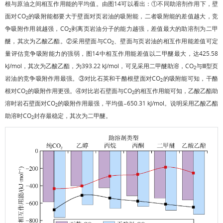
根与原油之间相互作用能的平均值。由
图14
可以看出：①不同助溶剂作用下，壁
面对CO
的吸附能都要大于壁面对页岩油的吸附能，二者吸附能的差值越大，竞
2
争吸附作用就越强，CO
剥离页岩油分子的能力越强，差值最大的助溶剂为二甲
2
醚，其次为乙酸乙酯。②采用壁面与CO
、壁面与页岩油的相互作用能差值可定
2
量评估竞争吸附能力的强弱，
图14
中相互作用能差值以二甲醚最大，达425.58
kJ/mol，其次为乙酸乙酯，为393.22 kJ/mol，可见采用二甲醚助溶，CO
与Ⅲ型页
2
岩油的竞争吸附作用最强。③对比石英和干酪根壁面对CO
的吸附能可知，干酪
2
根对CO
的吸附作用更强。④对比岩石壁面与CO
的相互作用能可知，乙酸乙酯助
2
2
溶时岩石壁面对CO
的吸附作用最强，平均值−650.31 kJ/mol。说明采用乙酸乙酯
2
助溶时CO
封存最稳定，其次为二甲醚。
2