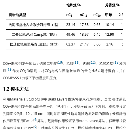
饱和烃/%
芳香烃/%
页岩油类型
nC
nC
nC
甲苯
2-甲
6
12
20
渤海湾盆地古近系沙河街组（Ⅰ型）
23.14
17.38
9.68
10.14
10.1
二叠盆地Wolf Camp统（Ⅱ型）
49.46
13.97
6.45
12.90
12.9
松辽盆地白垩系青山口组（Ⅲ型）
62.37
21.47
8.60
2.16
2.16
18
11
12
13
[
]
[
]
[
]
[
]
CO
+助溶剂复合体系：选择二甲醚
、乙醇
、丙酮
、乙酸乙酯
和丙
2
19
[
]
烷
作为CO
助溶剂，将CO
与各助溶剂按物质的量之比6∶4进行混合，并在
2
2
COMPASS Ⅱ力场下平衡温度和压力。
1.2 模拟方法
利用Materials Studio软件中Build Layers模块将纳米孔隙模型、页岩油体系及
CO
+助溶剂复合体系组合在一起（见
图1
），模型横截面为正方形。模拟中设定
2
孔隙直径为5，10，15 nm，同时采用周期性边界消除边界效应的影响；长程静电
9
[
]
作用设置采用Ewald
算法，范德华作用设置采用Atom based算法，截断半径设
9
[
]
定为默认值1.25 nm
；时间步长设定为1.0 fs，模拟持续时间为4.0 ns。模拟分