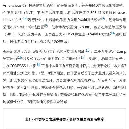
Amorphous Cell模块建立初始的干酪根壁面盒子，并采用MD方法优化其结构。
在正则系综（NVT）下进行温度平衡，将温度设定为323.15 K并通过Nosé-
14
9
[
]
[
]
Hoover方法
进行控温，长程静电作用力采用Ewald算法设置
，范德华作用
9
[
]
采用Atom based算法设置
，截断半径设置为1.25 nm。然后在等温等压系综
14
[
]
（NPT）下进行压力平衡，压力设定为20 MPa并通过Berendsen方法
进行控
压。模拟步长均为1 fs，总步长均为500 ps。
15
[
]
页岩油体系：采用渤海湾盆地古近系沙河街组页岩油
、二叠盆地Wolf Camp
16
17
[
]
[
]
统页岩油
以及松辽盆地白垩系青山口组页岩油
（见
表1
）构建原油盒子，
18
[
]
并在COMPASS Ⅱ力场
下进行温度压力平衡后进行模拟，为便于论述，本文将3
种页岩油分别记为Ⅰ型、Ⅱ型、Ⅲ型页岩油。由于沥青质分子过大且难以进入纳米孔
隙，所以本文不考虑沥青质组分。页岩油中饱和烃包括nC
、nC
和nC
，芳香
6
12
20
烃包含甲苯和2-甲基萘，非烃化合物包含吲哚、壬硫醇和环己基丙酸。由Ⅰ型到Ⅱ
型、Ⅲ型，页岩油中饱和烃含量递增；芳香烃和非烃化合物中除了甲苯外其他组分
均属极性分子，3种页岩油的极性依次递减。
表1 不同类型页岩油中各类化合物含量及页岩油密度