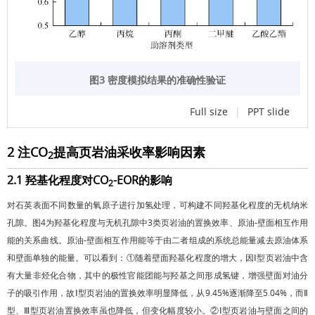
图3 密度模拟结果的准确性验证
Full size
|
PPT slide
2 注CO
提高页岩油采收率影响因素
2
2.1 羟基化程度对CO
-EOR的影响
2
对石英表面不同数量的氧原子进行加氢处理，可构建不同羟基化程度的无机纳米
孔隙。
图4
为羟基化程度与无机孔隙中3类页岩油的置换效率、原油-壁面相互作用
能的关系曲线。原油-壁面相互作用能等于由二者组成的系统总能量减去原油体系
和壁面单独的能量。可以看到：①随着壁面羟基化程度的增大，因Ⅰ型页岩油中含
有大量非烃化合物，其中的极性官能团能与羟基之间形成氢键，增强壁面对油分
子的吸引作用，故Ⅰ型页岩油的置换效率明显降低，从9.45%逐渐降至5.04%，而Ⅱ
型、Ⅲ型页岩油置换效率虽也降低，但变化幅度较小。②Ⅰ型页岩油与壁面之间的