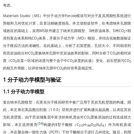
考虑。
Materials Studio（MS）中分子动力学Forcite模块可对分子及其周期性系统进行
势能和几何优化计算，且算法精确度很高。本文借助该软件，在考虑纳米孔隙限
域效应的基础上，采用MS软件建立了纳米孔隙模型、3种原油体系、5种CO
+助
2
溶剂复合体系和纯CO
体系，开展分子动力学（MD）模拟，并结合实验数据验证
2
分子模拟方法的准确性。在此基础上，分析了石英壁面、孔径大小、不同助溶剂
和页岩油组分对CO
置换纳米孔隙中页岩油效率的影响，同时分析了CO
的相对浓
2
2
度（CO
在某一区域的浓度与整个盒子中CO
浓度的比值）变化、岩石壁面与CO
2
2
2
的相互作用能，以评价纳米孔隙中CO
的封存率及稳定性。
2
1 分子动力学模型与验证
1.1 分子动力学模型
复合纳米孔隙模型：石英在分子模拟研究中被广泛用于页岩无机壁面的构建。因
此，本文将石英晶胞沿剖面（1 0 0）切割并进行扩展构建出超晶胞，以表征页岩
无机质壁面。由于页岩储集层中富含的有机质会对CO
置换原油的过程造成很大
2
14
[
]
影响，本文选用黄亮
构建的Ⅱ型干酪根（C
H
O
N
S
）作为有机质成
210
184
20
4
4
分，并在聚合物一致性力场（PCFF）下对干酪根分子进行几何优化。随后，利用