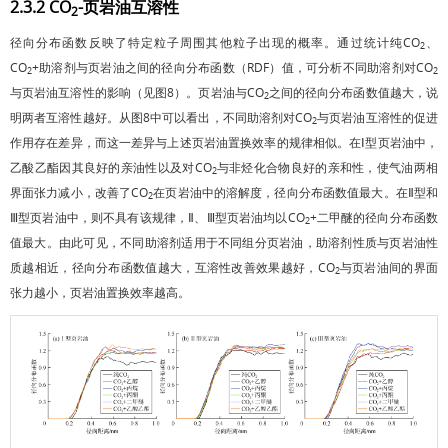
2.3.2 CO
-页岩油互溶性
2
径向分布函数反映了特定粒子周围其他粒子出现的概率。通过统计纯CO
、
2
CO
+助溶剂与页岩油之间的径向分布函数（RDF）值，可分析不同助溶剂对CO
2
2
与页岩油互溶性的影响（见
图8
）。页岩油与CO
之间的径向分布函数值越大，说
2
明两者互溶性越好。从
图8
中可以看出，不同助溶剂对CO
与页岩油互溶性的促进
2
作用存在差异，而这一差异与上述页岩油置换效率的规律相似。在Ⅰ型页岩油中，
乙酸乙酯因其良好的亲油性以及对CO
与非烃化合物良好的亲和性，使气油两相
2
界面张力减小，改善了CO
在页岩油中的溶解度，径向分布函数值最大。在Ⅱ型和
2
Ⅲ型页岩油中，则不具有该规律，Ⅱ、Ⅲ型页岩油均以CO
+二甲醚的径向分布函数
2
值最大。由此可见，不同助溶剂适用于不同组分页岩油，助溶剂性质与页岩油性
质越相近，径向分布函数值越大，互溶性改善效果越好，CO
与页岩油间的界面
2
张力越小，页岩油置换效率越高。