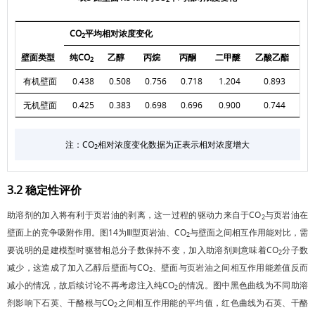
2
CO
平均相对浓度变化
2
壁面类型
纯CO
乙醇
丙烷
丙酮
二甲醚
乙酸乙酯
2
有机壁面
0.438
0.508
0.756
0.718
1.204
0.893
无机壁面
0.425
0.383
0.698
0.696
0.900
0.744
注：CO
相对浓度变化数据为正表示相对浓度增大
2
3.2 稳定性评价
助溶剂的加入将有利于页岩油的剥离，这一过程的驱动力来自于CO
与页岩油在
2
壁面上的竞争吸附作用。
图14
为Ⅲ型页岩油、CO
与壁面之间相互作用能对比，需
2
要说明的是建模型时驱替相总分子数保持不变，加入助溶剂则意味着CO
分子数
2
减少，这造成了加入乙醇后壁面与CO
、壁面与页岩油之间相互作用能差值反而
2
减小的情况，故后续讨论不再考虑注入纯CO
的情况。图中黑色曲线为不同助溶
2
剂影响下石英、干酪根与CO
之间相互作用能的平均值，红色曲线为石英、干酪
2