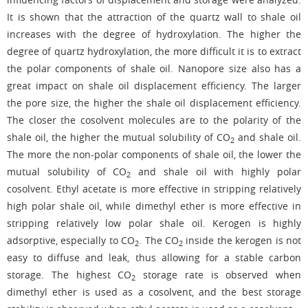
It is shown that the attraction of the quartz wall to shale oil
increases with the degree of hydroxylation. The higher the
degree of quartz hydroxylation, the more difficult it is to extract
the polar components of shale oil. Nanopore size also has a
great impact on shale oil displacement efficiency. The larger
the pore size, the higher the shale oil displacement efficiency.
The closer the cosolvent molecules are to the polarity of the
shale oil, the higher the mutual solubility of CO
and shale oil.
2
The more the non-polar components of shale oil, the lower the
mutual solubility of CO
and shale oil with highly polar
2
cosolvent. Ethyl acetate is more effective in stripping relatively
high polar shale oil, while dimethyl ether is more effective in
stripping relatively low polar shale oil. Kerogen is highly
adsorptive, especially to CO
. The CO
inside the kerogen is not
2
2
easy to diffuse and leak, thus allowing for a stable carbon
storage. The highest CO
storage rate is observed when
2
dimethyl ether is used as a cosolvent, and the best storage