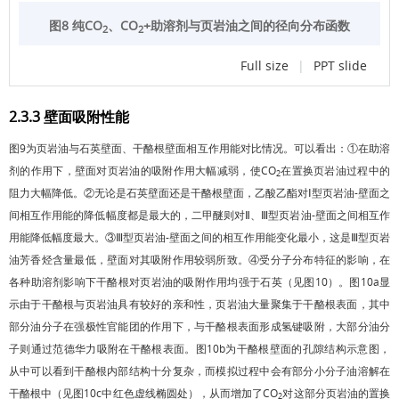
图8 纯CO
、CO
+助溶剂与页岩油之间的径向分布函数
2
2
Full size
|
PPT slide
2.3.3 壁面吸附性能
图9
为页岩油与石英壁面、干酪根壁面相互作用能对比情况。可以看出：①在助溶
剂的作用下，壁面对页岩油的吸附作用大幅减弱，使CO
在置换页岩油过程中的
2
阻力大幅降低。②无论是石英壁面还是干酪根壁面，乙酸乙酯对Ⅰ型页岩油-壁面之
间相互作用能的降低幅度都是最大的，二甲醚则对Ⅱ、Ⅲ型页岩油-壁面之间相互作
用能降低幅度最大。③Ⅲ型页岩油-壁面之间的相互作用能变化最小，这是Ⅲ型页岩
油芳香烃含量最低，壁面对其吸附作用较弱所致。④受分子分布特征的影响，在
各种助溶剂影响下干酪根对页岩油的吸附作用均强于石英（见
图10
）。
图10a
显
示由于干酪根与页岩油具有较好的亲和性，页岩油大量聚集于干酪根表面，其中
部分油分子在强极性官能团的作用下，与干酪根表面形成氢键吸附，大部分油分
子则通过范德华力吸附在干酪根表面。
图10b
为干酪根壁面的孔隙结构示意图，
从中可以看到干酪根内部结构十分复杂，而模拟过程中会有部分小分子油溶解在
干酪根中（见
图10c
中红色虚线椭圆处），从而增加了CO
对这部分页岩油的置换
2