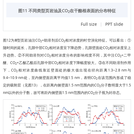
图11 不同类型页岩油及CO
在干酪根表面的分布特征
2
Full size
|
PPT slide
图12
为Ⅲ型页岩油注CO
+助溶剂后CO
相对浓度的时空演化特征。可以看出：①
2
2
随时间的延长，孔隙中部CO
相对浓度呈下降趋势，孔隙壁面处CO
相对浓度呈上
2
2
升趋势。②不同助溶剂对CO
相对浓度分布的影响程度不同，其中注CO
+二甲
2
2
醚、CO
+乙酸乙酯后孔隙中部CO
相对浓度下降幅度较大。③在不同助溶剂作用
2
2
下，CO
相对浓度曲线靠近壁面处的极大值出现在径向距离1.3~2.8 nm与
2
9.4~10.9 nm处，至内侧壁面距离平均值1.5 nm，表明CO
在该范围内形成了稳
2
定的吸附层（见
图13
），在距离内侧壁面1.5 nm范围内的CO
分子数明显大于1.5
2
nm以外的分子数，故可将距内侧壁面1.5 nm范围内的CO
分子视为封存态。
2