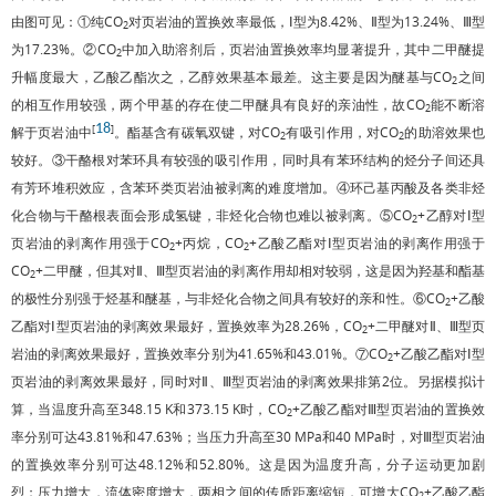
由图可见：①纯CO
对页岩油的置换效率最低，Ⅰ型为8.42%、Ⅱ型为13.24%、Ⅲ型
2
为17.23%。②CO
中加入助溶剂后，页岩油置换效率均显著提升，其中二甲醚提
2
升幅度最大，乙酸乙酯次之，乙醇效果基本最差。这主要是因为醚基与CO
之间
2
的相互作用较强，两个甲基的存在使二甲醚具有良好的亲油性，故CO
能不断溶
2
18
[
]
解于页岩油中
。酯基含有碳氧双键，对CO
有吸引作用，对CO
的助溶效果也
2
2
较好。③干酪根对苯环具有较强的吸引作用，同时具有苯环结构的烃分子间还具
有芳环堆积效应，含苯环类页岩油被剥离的难度增加。④环己基丙酸及各类非烃
化合物与干酪根表面会形成氢键，非烃化合物也难以被剥离。⑤CO
+乙醇对Ⅰ型
2
页岩油的剥离作用强于CO
+丙烷，CO
+乙酸乙酯对Ⅰ型页岩油的剥离作用强于
2
2
CO
+二甲醚，但其对Ⅱ、Ⅲ型页岩油的剥离作用却相对较弱，这是因为羟基和酯基
2
的极性分别强于烃基和醚基，与非烃化合物之间具有较好的亲和性。⑥CO
+乙酸
2
乙酯对Ⅰ型页岩油的剥离效果最好，置换效率为28.26%，CO
+二甲醚对Ⅱ、Ⅲ型页
2
岩油的剥离效果最好，置换效率分别为41.65%和43.01%。⑦CO
+乙酸乙酯对Ⅰ型
2
页岩油的剥离效果最好，同时对Ⅱ、Ⅲ型页岩油的剥离效果排第2位。另据模拟计
算，当温度升高至348.15 K和373.15 K时，CO
+乙酸乙酯对Ⅲ型页岩油的置换效
2
率分别可达43.81%和47.63%；当压力升高至30 MPa和40 MPa时，对Ⅲ型页岩油
的置换效率分别可达48.12%和52.80%。这是因为温度升高，分子运动更加剧
烈；压力增大，流体密度增大，两相之间的传质距离缩短，可增大CO
+乙酸乙酯