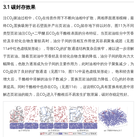
3.1 碳封存效果
注CO
驱油过程中，CO
在传质作用下不断向油相中扩散，两相界面逐渐模糊，最
2
2
终CO
置换吸附于岩石壁面并产出页岩油，CO
留存地下得以封存。
图11
为不同
2
2
类型页岩油注CO
+二甲醚后CO
在干酪根表面的分布特征。当页岩油组分中芳香
2
2
烃及非烃化合物含量较高时，油分子间的强相互作用使其容易聚集成团（见
图
11a
中红色虚线矩形处），导致CO
的扩散通道结构复杂且狭窄，难以进一步溶解
2
于页岩油。随着页岩油中芳香烃及非烃化合物含量的降低，油分子间的取向力大
幅降低，色散力逐渐成为分子间的主要作用力，此时油相中的分子聚集减少，为
CO
提供了良好的扩散通道（见
图11b
、
图11c
中蓝色虚线矩形处）。饱和烃含量
2
增大后，干酪根中溶解的油分子数减少，置换页岩油的阻力降低，CO
的封存效
2
果提高。同时干酪根中也存在CO
（见
图11d
），这说明CO
具有置换有机质中溶
2
2
解态页岩油的能力，且CO
进入干酪根后不易发生扩散泄漏，碳封存稳定性好。
2