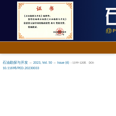
石油勘探与开发
2023, Vol. 50
Issue (6)
››
››
: 1199-1208.
DOI:
10.11698/PED.20230033
油气勘探
川南深层奥陶系五峰组—志留系龙马溪
组页岩裂缝方解石脉对页岩气运移富集
的启示